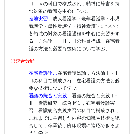
Ⅲ・Ⅳの科目で構成され，精神に障害を持
つ対象の看護を中心に学ぶ。
臨地実習…
成人看護学・老年看護学・小児
看護学・母性看護学・精神看護学について
各領域の対象の看護過程を中心に実習をす
る。方法論Ⅰ，Ⅱ，Ⅲの科目構成，在宅看
護の方法と必要な技術について学ぶ。
◎統合分野
在宅看護論…
在宅看護総論，方法論Ⅰ・Ⅱ･
Ⅲの科目で構成され，在宅看護の方法と必
要な技術について学ぶ。
看護の統合と実践…
看護の統合と実践Ⅰ･
Ⅱ，看護研究，統合ゼミ，在宅看護論実
習，看護統合実践実習の科目で構成され，
これまでに学習した内容の知識や技術を統
合して，卒業後，臨床現場に適応できるよ
うに学ぶ。