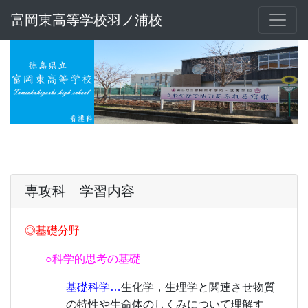
富岡東高等学校羽ノ浦校
専攻科 学習内容
◎基礎分野
○科学的思考の基礎
基礎科学…
生化学，生理学と関連させ物質
の特性や生命体のしくみについて理解す