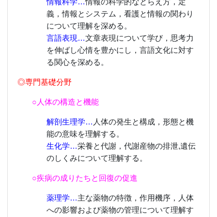
情報科学…
情報の科学的なとらえ方，定
義，情報とシステム，看護と情報の関わり
について理解を深める。
言語表現…
文章表現について学び，思考力
を伸ばし心情を豊かにし，言語文化に対す
る関心を深める。
◎専門基礎分野
○人体の構造と機能
解剖生理学…
人体の発生と構成，形態と機
能の意味を理解する。
生化学…
栄養と代謝，代謝産物の排泄,遺伝
のしくみについて理解する。
○疾病の成りたちと回復の促進
薬理学…
主な薬物の特徴，作用機序，人体
への影響および薬物の管理について理解す