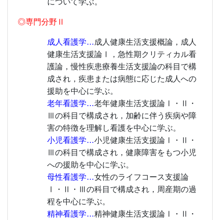
について学ぶ。
◎専門分野Ⅱ
成人看護学…
成人健康生活支援概論，成人
健康生活支援論Ⅰ，急性期クリティカル看
護論，慢性疾患療養生活支援論の科目で構
成され，疾患または病態に応じた成人への
援助を中心に学ぶ。
老年看護学…
老年健康生活支援論Ⅰ・Ⅱ・
Ⅲの科目で構成され，加齢に伴う疾病や障
害の特徴を理解し看護を中心に学ぶ。
小児看護学…
小児健康生活支援論Ⅰ・Ⅱ・
Ⅲの科目で構成され，健康障害をもつ小児
への援助を中心に学ぶ。
母性看護学…
女性のライフコース支援論
Ⅰ・Ⅱ・Ⅲの科目で構成され，周産期の過
程を中心に学ぶ。
精神看護学…
精神健康生活支援論Ⅰ・Ⅱ・